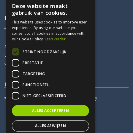
Deze website maakt
DUTCH
gebruik van cookies.
Contactinfo
FRENCH
This website uses cookies to improve user
experience. By using our website you
consent to all cookies in accordance with
our Cookie Policy.
Lees verder
Jozef Van Elewijckstraat 61
1853 Strombeek-Bever
STRIKT NOODZAKELIJK
02 266 10 60
PRESTATIE
werner@deltafisc.be
TARGETING
Legal
FUNCTIONEEL
NIET-GECLASSIFICEERD
Cookiebeleid
Privacy Policy
ALLES ACCEPTEREN
ALLES AFWIJZEN