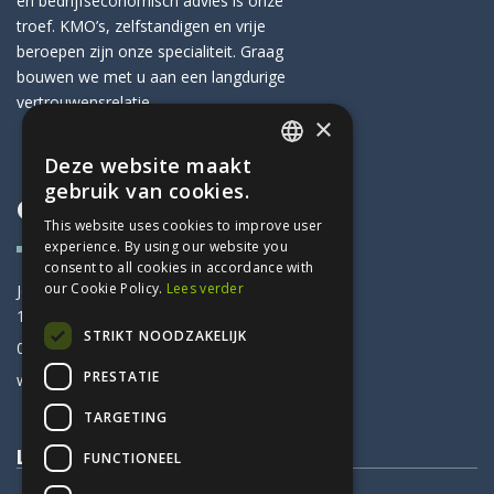
en bedrijfseconomisch advies is onze
troef. KMO’s, zelfstandigen en vrije
beroepen zijn onze specialiteit. Graag
bouwen we met u aan een langdurige
vertrouwensrelatie.
×
Deze website maakt
DUTCH
gebruik van cookies.
Contactinfo
FRENCH
This website uses cookies to improve user
experience. By using our website you
consent to all cookies in accordance with
our Cookie Policy.
Lees verder
Jozef Van Elewijckstraat 61
1853 Strombeek-Bever
STRIKT NOODZAKELIJK
02 266 10 60
PRESTATIE
werner@deltafisc.be
TARGETING
Legal
FUNCTIONEEL